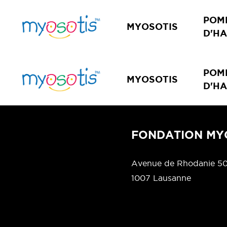
POM
MYOSOTIS
D'H
POM
MYOSOTIS
D'H
FONDATION MY
Avenue de Rhodanie 5
1007 Lausanne