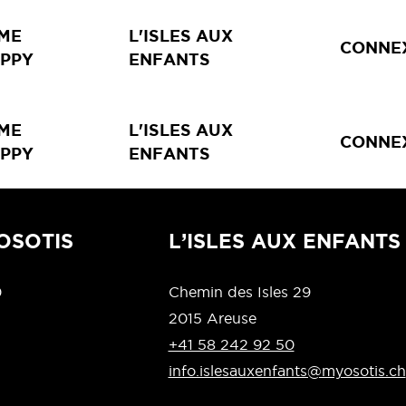
ME
L'ISLES AUX
CONNE
APPY
ENFANTS
ME
L'ISLES AUX
CONNE
APPY
ENFANTS
OSOTIS
L’ISLES AUX ENFANTS
0
Chemin des Isles 29
2015 Areuse
+41 58 242 92 50
info.islesauxenfants@myosotis.ch