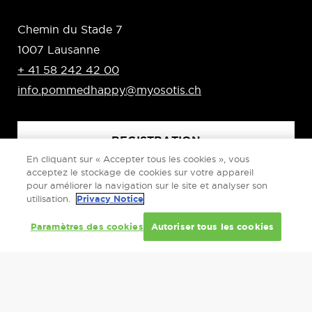
Chemin du Stade 7
1007 Lausanne
+ 41 58 242 42 00
info.pommedhappy@myosotis.ch
REGISTRATION
En cliquant sur « Accepter tous les cookies », vous
acceptez le stockage de cookies sur votre appareil
pour améliorer la navigation sur le site et analyser son
FAQ
utilisation.
Privacy Notice
Paramètres des cookies
Autoriser tous les cookies